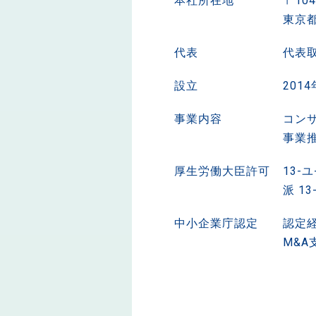
本社
所在地
〒104
東京都
代表
代表
設立
201
事業内容
コン
事業
厚生労働
大臣許可
13-
派 13
中小企業庁
認定
認定経
M&