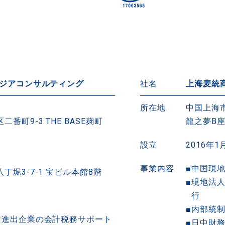
アジアコンサルティング
社名
上海麦統
所在地
中国上海
二番町9-3
THE BASE麹町
龍之夢B座
設立
2016年1
事業内容
中国現
丁堀3-7-1
宝ビル本館8階
現地法
行
内部統
ア進出企業の会計税務サポート
日中財務