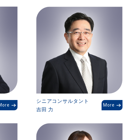
シニアコンサルタント
More
More
吉田 力