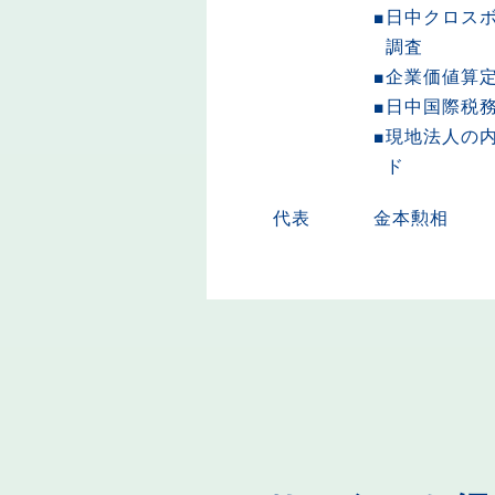
日中クロスボ
調査
企業価値算
日中国際税
現地法人の
ド
代表
金本勲相