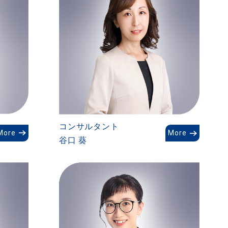
コンサルタント
More
More
谷口 葵