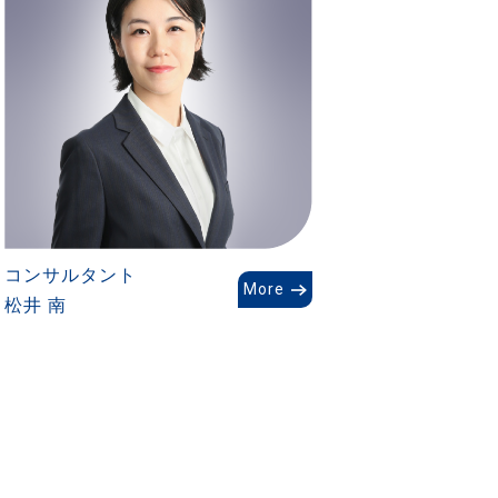
コンサルタント
More
松井 南