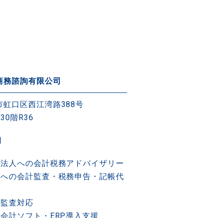
商務諮詢有限公司
市虹口区西江湾路388号
30階R36
月
地法人への会計税務アドバイザリー
人への会計監査・税務申告・記帳代
制監査対応
会計ソフト・ERP導入支援