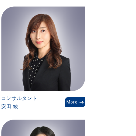
コンサルタント
More
安田 綾